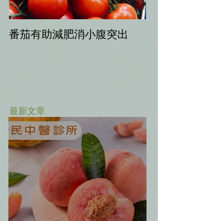
番茄有助減肥消小腹突出
中秋健康烤肉
最新文章