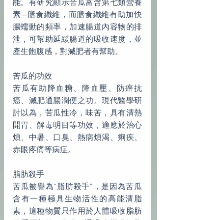
能。有研究顯示苦瓜富含第七類營養
素—膳食纖維，而膳食纖維有助加快
腸蠕動的頻率，加速腸道內容物的排
泄，可幫助延緩腸道的吸收速度，並
產生飽腹感，對減肥者有幫助。
苦瓜的功效
苦瓜有助降血糖、降血壓、防癌抗
癌、減肥通腸潤便之功。現代醫學研
討以為，苦瓜性冷，味苦，具有清熱
開胃、解毒明目等功效，適應於治心
煩、中暑、口臭、熱病煩渴、痢疾、
赤眼疼痛等病症。
脂肪殺手
苦瓜被譽為“脂肪殺手”，是因為苦瓜
含有一種極具生物活性的高能清脂
素，這種物質只作用於人體吸收脂肪