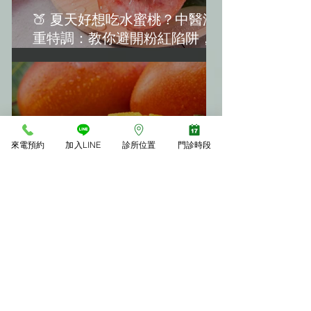
🍑 夏天好想吃水蜜桃？中醫減
重特調：教你避開粉紅陷阱，越
吃越美麗！(水蜜桃減肥)
來電預約
加入LINE
診所位置
門診時段
🥭 夏天吃芒果會胖嗎？中醫教
你「3大不發胖秘訣」