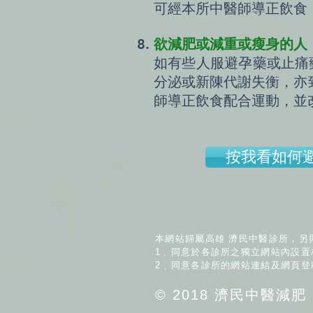
可經本所中醫師導正飲食
欲減肥或減重或瘦身的人
如有些人服避孕藥或止痛
分泌或新陳代謝失衡，亦
師導正飲食配合運動，並
按我看如何
本網站歸屬高雄 濟民中醫診所，另
1﹑同意於各診所之獨立網站內設置
2﹑同意各診所的網站連結及網頁
© 2018 濟民中醫減肥