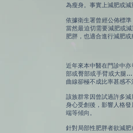
為瘦身。事實上減肥或減
依據衛生署曾經公佈標準，成
當然最迫切需要減肥或減重
肥胖，也適合進行減肥或
近年來本中醫在門診中亦
部或臀部或手臂或大腿…
曲線卻極不成比率甚感不
該族群常因曾試過許多減
身心受創後，影響人格發
端等傾向。
針對局部性肥胖者欲減肥