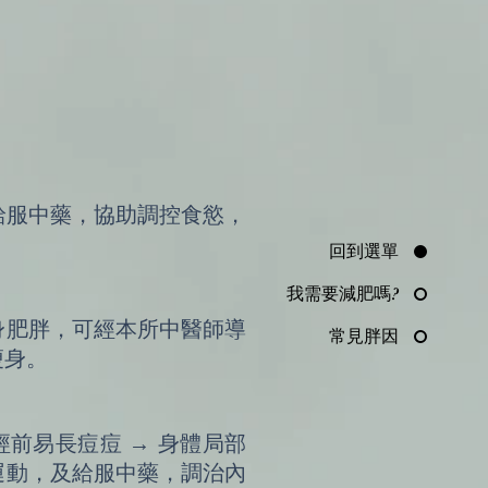
給服中藥，協助調控食慾，
回到選單
我需要減肥嗎?
身肥胖，可經本所中醫師導
常見胖因
瘦身。
前易長痘痘 → 身體局部
運動，及給服中藥，調治內