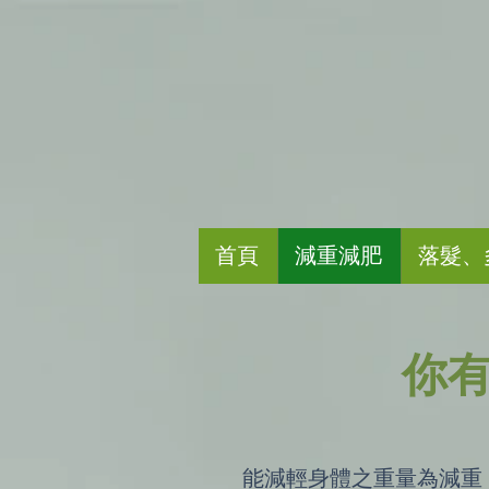
首頁
減重減肥
落髮、
你
能減輕身體之重量為減重