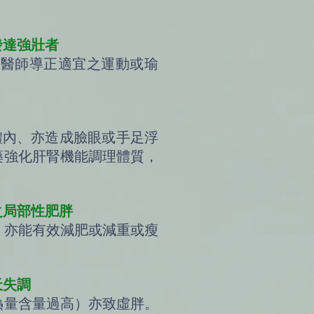
發達強壯者
中醫師導正適宜之運動或瑜
。
體內、亦造成臉眼或手足浮
藥強化肝腎機能調理體質，
之局部性肥胖
，亦能有效減肥或減重或瘦
天失調
熱量含量過高）亦致虛胖。