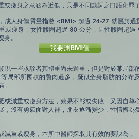
重或瘦身之意涵為近似，只是不同動詞之口語化罷
人身體質量指數 <BMI> 超過 24-27 就屬於過
或瘦身；女性腰圍超過 80 公分，男性腰圍超過 
瘦身。
我要測BMI值
發現一些求診者其體重尚未過重，但是對於某局部
 等局部所囤積的贅肉過多，疑似全身脂肪的分布
滿。
肥或減重或瘦身方法，效果不彰或失敗，又因自尊
展，沒有勇氣面對人群，朋友逐漸變少，性情轉為
或減重或瘦身，本所中醫師採取具有效的要訣為，