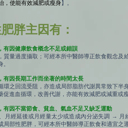
治，使能有效減肥或瘦身
】。
性肥胖主因有：
，有因健康飲食概念不足或錯誤
，質量過度攝取；可經本所中醫師導正飲食觀念及
身。
，有因長期工作而坐著的時間太長
循環之回流受阻，亦造成局部脂肪代謝異常致下半
藥促進血循環，改善代謝，亦能有效減肥或減重或
，有因不當節食、貧血、氣血不足又缺乏運動
、月經延後或月經量太少或造成內分泌失調 → 月經
成局部性肥胖，可經本所中醫師導正飲食和適宜之