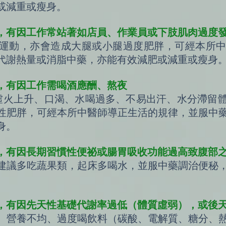
或減重或瘦身。
，有因工作常站著如店員、作業員或下肢肌肉過度
運動，亦會造成大腿或小腿過度肥胖，可經本所
代謝熱量或消脂中藥，亦能有效減肥或減重或瘦身
，有因工作需喝酒應酬、熬夜
、虛火上升、口渴、水喝過多、不易出汗、水分滯留
性肥胖，可經本所中醫師導正生活的規律，並服中
身。
，有因長期習慣性便祕或腸胃吸收功能過高致腹部
建議多吃蔬果類，起床多喝水，並服中藥調治便秘
，有因先天性基礎代謝率過低（體質虛弱），或後
、營養不均、過度喝飲料（碳酸、電解質、糖分、