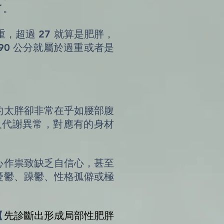
了。
重，超過 27 就算是肥胖，
90 公分就屬於過重或者是
的太胖卻非常在乎如腰部腹
及代謝異常，對應有的身材
心作祟致缺乏自信心，甚至
憂鬱、躁鬱、性格孤僻或極
【
先診斷出形成局部性肥胖