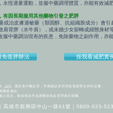
，永恆適量運動，並服中藥調理體質，亦能有效減
，有因長期服用其他藥物引發之肥胖
藥或治皮膚過敏藥（類固醇、抗組織胺成分）會引起
致肩背胖（水牛肩），或未婚少女卻轉成婦態身材
改服中藥調治現有的疾患，免除藥物之副作用，亦
避免復胖辦法
按我看減肥實
與
台中
護您美中醫診所，等兩家診所共同簽署經營合作約定書：
相關超連結。
登載之資訊，願由各診所負責醫師負起管理責任歸屬。
｜高雄市新興區中山一路61號｜0800-023-523或