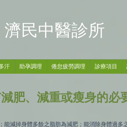
​濟民中醫診所
多汗
助孕調理
倦怠疲勞調理
診療項目
有減肥、減重或瘦身的必
；能減掉身體多餘之脂肪為減肥；能消除身體過多