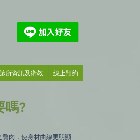
診所資訊及衛教
線上預約
要嗎?
之贅肉，使身材曲線更明顯