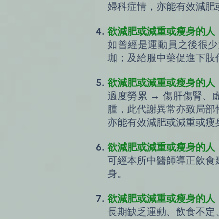
婦科症情，亦能有效減肥
欲減肥或減重或瘦身的人
如曾經是運動員之後很少
珈；及給服中藥促進下肢
欲減肥或減重或瘦身的人
過度勞累 → 傷肝傷腎
腫，此代謝異常亦致局部
亦能有效減肥或減重或瘦
欲減肥或減重或瘦身的人
可經本所中醫師導正飲食
身。
欲減肥或減重或瘦身的人
長期缺乏運動、飲食不定