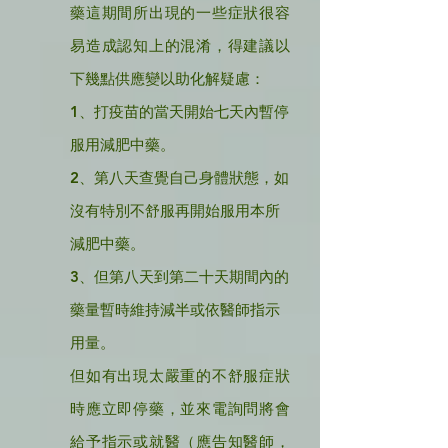
藥這期間所出現的一些症狀很容
易造成認知上的混淆，得建議以
下幾點供應變以助化解疑慮：
1、打疫苗的當天開始七天內暫停
服用減肥中藥。
2、第八天查覺自己身體狀態，如
沒有特別不舒服再開始服用本所
減肥中藥。
3、但第八天到第二十天期間內的
藥量暫時維持減半或依醫師指示
用量。
但如有出現太嚴重的不舒服症狀
時應立即停藥，並來電詢問將會
給予指示或就醫（應告知醫師，