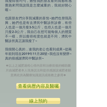
我瘦得很均勻，難怪我的朋友看到我都有感
覺跑來問我說我是怎麼減重的，我就好開心
喔～
也跟朋友們分享我減重的喜悅~她們也替我高
興，她們也是有去濟民中醫診所診療，有些
人也是一個月瘦3-5公斤，也些人也是一個月
只瘦2-3公斤，我自己在想可能每個人的體質
不一樣，所以瘦得程度也就是不同，濟民中
醫診所真正讓我瘦了~
我很開心真的，連我的老公也看到成果~從兩
年前到現在2019年11月20號~我也沒有變胖~
真的很感謝濟民中醫診所~
❖以上之減肥過程心得內容和治療前後的輔助圖
片由減肥者本人現身説法和提供
感謝該減肥者願
意將此供為醫療知識資訊或衛教之參用❖
查看病歷內容及醫囑
線上預約