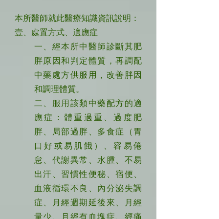
本所醫師就此醫療知識資訊說明：
壹、處置方式、適應症
一、經本所中醫師診斷其肥
胖原因和判定體質，再調配
中藥處方供服用，改善胖因
和調理體質。
二、服用該類中藥配方的適
應症：體重過重、過度肥
胖、局部過胖、多食症（胃
口好或易肌餓）、容易倦
怠、代謝異常、水腫、不易
出汗、習慣性便秘、宿便、
血液循環不良、內分泌失調
症、月經週期延後來、月經
量少、月經有血塊症、經痛