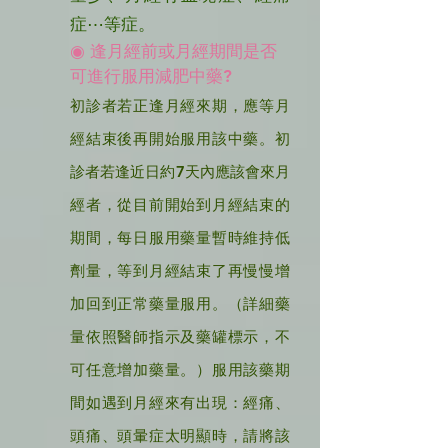
症⋯等症。
◉ 逢月經前或月經期間是否
可進行服用減肥中藥?
初診者若正逢月經來期，應等月
經結束後再開始服用該中藥。初
診者若逢近日約7天內應該會來月
經者，從目前開始到月經結束的
期間，每日服用藥量暫時維持低
劑量，等到月經結束了再慢慢增
加回到正常藥量服用。（詳細藥
量依照醫師指示及藥罐標示，不
可任意增加藥量。）服用該藥期
間如遇到月經來有出現：經痛、
頭痛、頭暈症太明顯時，請將該