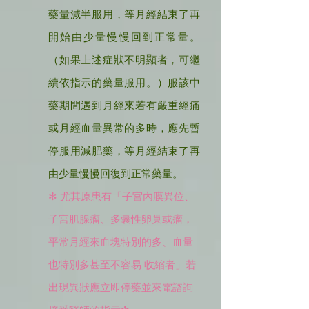
藥量減半服用，等月經結束了再
開始由少量慢慢回到正常量。
（如果上述症狀不明顯者，可繼
續依指示的藥量服用。）
服該中
藥期間遇到月經來若有嚴重經痛
或月經血量異常的多時，應先暫
停服用減肥藥，等月經結束了再
由少量慢慢回復到正常藥量。
✻
尤其原患有「子宮內膜異位、
子宮肌腺瘤、多囊性卵巢或瘤，
平常月經來血塊特別的多、血量
也特別多甚至不容易 收縮者」若
出現異狀應立即停藥並來電諮詢