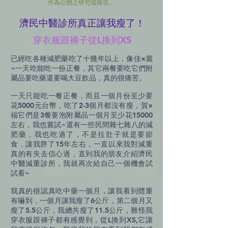
作為公開之研究或報告。
​濟民中醫診所真正讓我瘦了！
穿衣服跟褲子從L換到XS
已經吃各種減肥藥吃了十幾年以上，像佳×麗
~一天吃能吃一份正餐，其它兩餐要吃它們附
屬品要吃藥還要喝大豆飲品，真的很痛苦。
一天只能吃一餐正餐，而且一個月份至少要
花5000元台幣，吃了2-3個月都沒有瘦，賀×
福它們是3餐要泡附屬品一個月至少花15000
左右，我也嘗試~還有一些民間雜七雜八的減
肥藥，我也吃過了，不是拉肚子就是要節
食，讓我胖了15年左右，一直以來我對減重
真的有失去信心過，直到我的朋友介紹濟民
中醫減重診所，我就再次給自己一個機會試
試看~
我真的很認真吃中藥一個月，讓我看到體重
有嚇到，一個月讓我瘦了6公斤，第二個月又
瘦了5.5公斤，我總共瘦了11.5公斤，難怪我
穿衣服跟褲子都有感覺到，從L換到XS,它讓