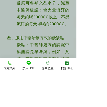
反應可多補充些水分，減重
中醫師建議：會大量流汗的
每天約喝3000CC以上，不易
流汗的每天得喝約2000CC。
叁、服用中藥治療方式的優缺點
優點：中醫師處方的調配中
藥無論是單味藥，例如：黃
芩，或複方藥中含有黃芩的
藥方，例如：防風通聖散，
來電預約
加入LINE
診所位置
門診時段
全部都採用合格藥廠出品的
科學濃縮中藥，不僅藥性穩
定安全，不必煎煮在服用上
很方便，目前運用在臨床上
供減肥用的配方都採用藥性