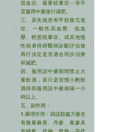
貧血症、嚴重眩暈症⋯等不
宜服用中藥進行減肥。
三、原先就患有甲狀腺亢進
症、一般性高血壓、低血
壓、輕度眩暈症、或其他慢
性病者得經醫師診斷評估後
再行決定是否適合同步治療
和減肥。
四、服用該中藥期間禁止大
量飲酒，若只是習慣小酌飲
酒得與服用該中藥相隔一小
時以上。
五、副作用：
1.藥理作用：因該類處方藥含
有微量麻黃、丹參、黨參具
有補氣、提神、發散⋯等作