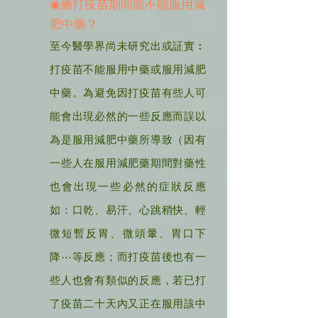
◉
施打疫苗期間能不能服用減
肥中藥？
至今醫學界尚未研究出或証實︰
打疫苗不能服用中藥或服用減肥
中藥。
為避免因打疫苗有些人可
能會出現必然的一些反應而誤以
為是服用減肥中藥所導致（因有
一些人在服用減肥藥期間對藥性
也會出現一些必然的症狀反應
如：口乾、易汗、心跳稍快、輕
微短暫反胃、微頭暈、胃口下
降⋯等反應；而打疫苗後也有一
些人也會有類似的反應，若已打
了疫苗二十天內又正在服用該中