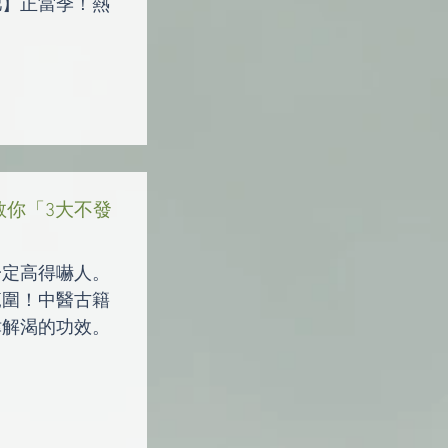
肥】正當季！熱
教你「3大不發
一定高得嚇人。
範圍！中醫古籍
津解渴的功效。