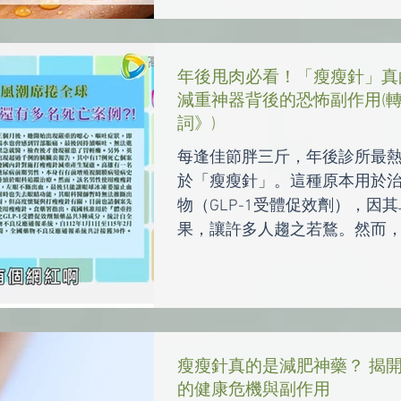
年後甩肉必看！「瘦瘦針」真
減重神器背後的恐怖副作用(
詞》)
每逢佳節胖三斤，年後診所最
於「瘦瘦針」。這種原本用於
物（GLP-1受體促效劑），因
果，讓許多人趨之若鶩。然而
詞》節目中，醫藥記者與專業
這項「神器」背後鮮為人知的
瘦瘦針真的是減肥神藥？ 揭開 G
的健康危機與副作用