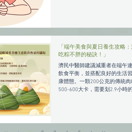
「端午美食與夏日養生攻略：
吃粽不胖的秘訣！」
濟民中醫師建議減重者在端午
飲食平衡，並搭配良好的生活
康體態。一顆200公克的傳統
500-600大卡，需要划2.9小時
小時才能消耗，甚至有些豪華
1000大卡，這對於減重者而言
生福利部國民健康署也建議民眾..