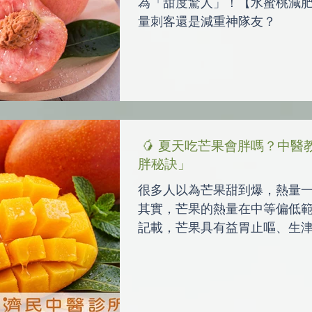
為「甜度驚人」！【水蜜桃減
量刺客還是減重神隊友？
🥭 夏天吃芒果會胖嗎？中醫
胖秘訣」
很多人以為芒果甜到爆，熱量
其實，芒果的熱量在中等偏低
記載，芒果具有益胃止嘔、生