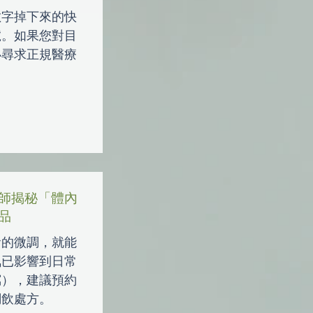
數字掉下來的快
號。如果您對目
必尋求正規醫療
師揭秘「體內
品
食的微調，就能
氣已影響到日常
瀉），建議預約
調飲處方。