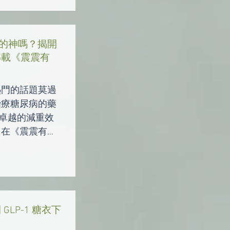
的神嗎？揭開
轉載《震震有
熱門的話題莫過
治療糖尿病的藥
其卓越的減重效
，在《震震有
醫師共同揭露了
風險。
LP-1 糖衣下