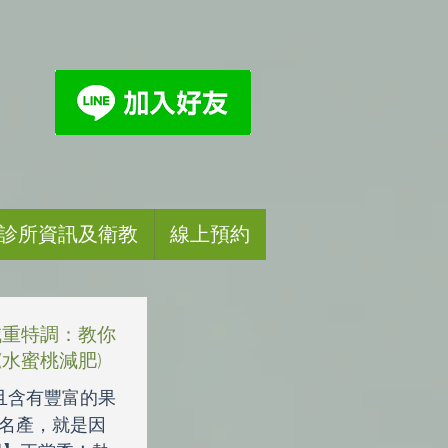
診所資訊及衛教
線上預約
減重特調：教你
水蜜桃減肥)
，且含有豐富的果
山名產，就是因