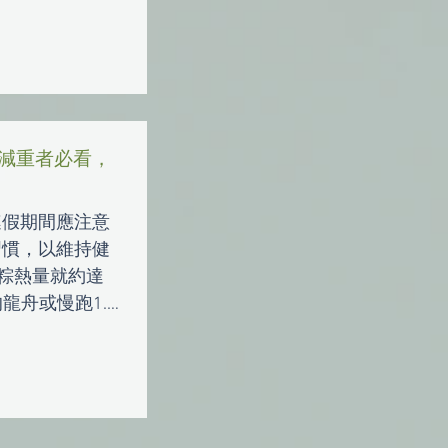
減重者必看，
連假期間應注意
習慣，以維持健
肉粽熱量就約達
的龍舟或慢跑1.2
版粽子可超過
是一大挑戰。衛
..