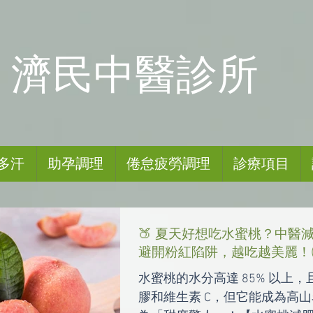
​濟民中醫診所
多汗
助孕調理
倦怠疲勞調理
診療項目
🍑 夏天好想吃水蜜桃？中醫
避開粉紅陷阱，越吃越美麗！(
水蜜桃的水分高達 85% 以上
膠和維生素 C，但它能成為高