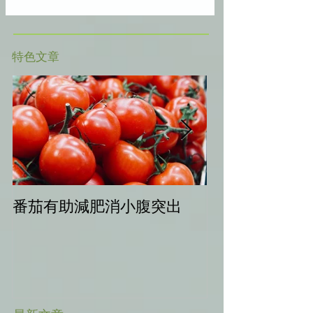
​特色文章
番茄有助減肥消小腹突出
中秋健康烤肉