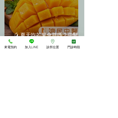
🥭 夏天吃芒果會胖嗎？中醫教
你「3大不發胖秘訣」
來電預約
加入LINE
診所位置
門診時段
年後甩肉必看！「瘦瘦針」真的
神嗎？揭開減重神器背後的恐怖