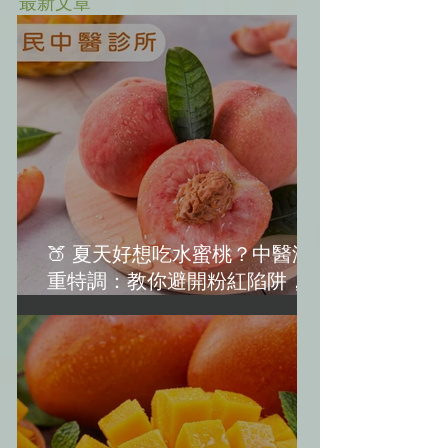
最新文章
🍑 夏天好想吃水蜜桃？中醫減
重特調：教你避開粉紅陷阱，越
吃越美麗！(水蜜桃減肥)