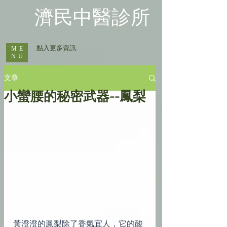
​濟民中醫診所
​ 點入更多資訊
ME
NU
文章
小蠻腰的秘密武器--鳳梨
黃澄澄的鳳梨除了香氣宜人，它的酸