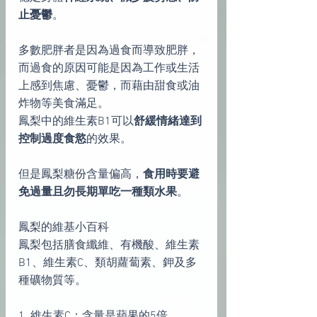
止憂鬱
。
多數肥胖者是因為過食而導致肥胖，
而過食的原因可能是因為工作或生活
上感到焦慮、憂鬱，而藉由甜食或油
炸物等美食滿足。
鳳梨中的維生素B1可以
舒緩情緒達到
控制過度食慾
的效果。
但是鳳梨糖份含量偏高，
食用時要避
免過量且勿長期單吃一種類水果
。
鳳梨的維基小百科
鳳梨包括膳食纖維、有機酸、維生素
B1、維生素C、類胡蘿蔔素、鉀及多
種礦物質等。
1. 維生素C：含量是蘋果的5倍。