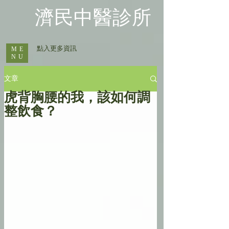
​濟民中醫診所
​ 點入更多資訊
ME
NU
文章
虎背胸腰的我，該如何調
整飲食？