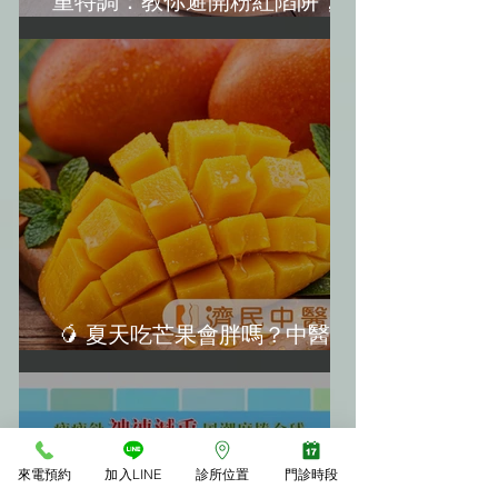
重特調：教你避開粉紅陷阱，越
吃越美麗！(水蜜桃減肥)
🥭 夏天吃芒果會胖嗎？中醫教
你「3大不發胖秘訣」
來電預約
加入LINE
診所位置
門診時段