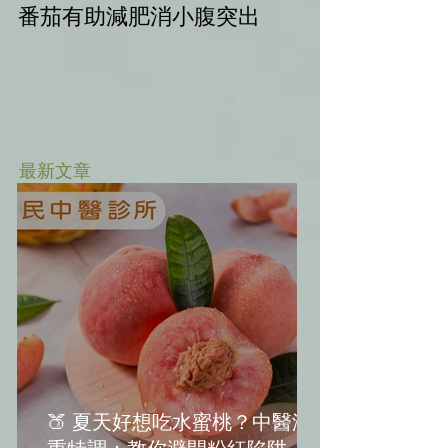
番茄有助減肥消小腹突出
中秋健康烤肉
最新文章
🍑 夏天好想吃水蜜桃？中醫減