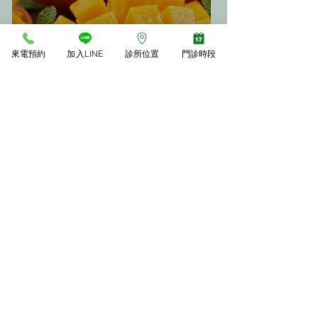
來電預約
加入LINE
診所位置
門診時段
🥭 夏天吃芒果會胖嗎？中醫教
你「3大不發胖秘訣」
年後甩肉必看！「瘦瘦針」真的