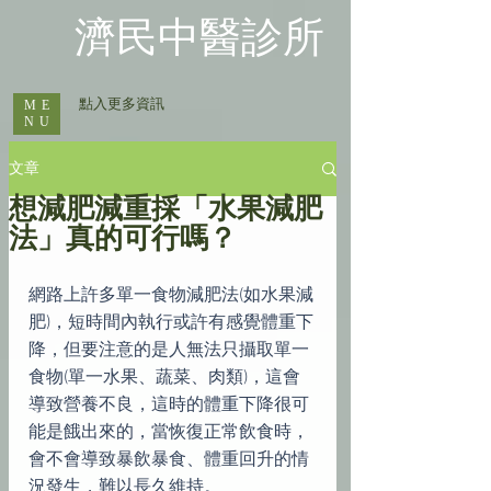
​濟民中醫診所
​ 點入更多資訊
ME
NU
文章
想減肥減重採「水果減肥
法」真的可行嗎？
網路上許多單一食物減肥法(如水果減
肥)，短時間內執行或許有感覺體重下
降，但要注意的是人無法只攝取單一
食物(單一水果、蔬菜、肉類)，這會
導致營養不良，這時的體重下降很可
能是餓出來的，當恢復正常飲食時，
會不會導致暴飲暴食、體重回升的情
況發生，難以長久維持。