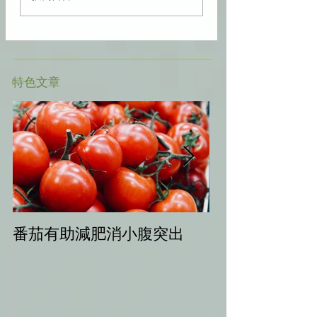
​特色文章
番茄有助減肥消小腹突出
中秋健康烤肉