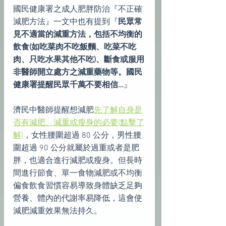
國民健康署之成人肥胖防治『不正確
減肥方法』一文中也有提到『
民眾常
見不適當的減重方法，包括不均衡的
飲食(如吃菜肉不吃飯麵、吃菜不吃
肉、只吃水果其他不吃)、斷食或服用
非醫師開立處方之減重藥物等。國民
健康署提醒民眾千萬不要相信…
』
濟民中醫師提醒想減肥
先了解自身是
否有減肥、減重或瘦身的必要(點擊了
解)
，女性腰圍超過 80 公分，男性腰
圍超過 90 公分就屬於過重或者是肥
胖，也適合進行減肥或瘦身。但長時
間進行節食、單一食物減肥或不均衡
偏食飲食習慣容易導致身體缺乏足夠
營養、體內的代謝率易降低，這會使
減肥減重效果無法持久。