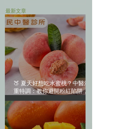
最新文章
🍑 夏天好想吃水蜜桃？中醫減
重特調：教你避開粉紅陷阱，越
吃越美麗！(水蜜桃減肥)