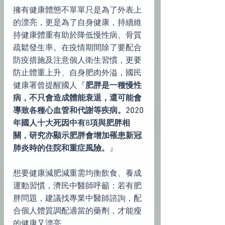
擁有健康體態不單單只是為了外表上
的漂亮，更是為了自身健康，持續維
持健康體重有助於降低慢性病、骨質
疏鬆發生率。在疫情期間除了要配合
防疫措施及注意個人衛生習慣，更要
防止體重上升、自身肥肉外溢，國民
健康署曾提醒國人『
肥胖是一種慢性
病，不只會造成體能衰退，還可能會
導致各種心血管和代謝等疾病。2020
年國人十大死因中有8項與肥胖相
關，研究亦顯示肥胖會增加罹患新冠
肺炎時的住院和重症風險。
』
想要健康減肥減重需均衡飲食、養成
運動習慣，濟民中醫師呼籲：若有肥
胖問題，建議找專業中醫師諮詢，配
合個人體質調配適當的藥劑，才能瘦
的健康又漂亮