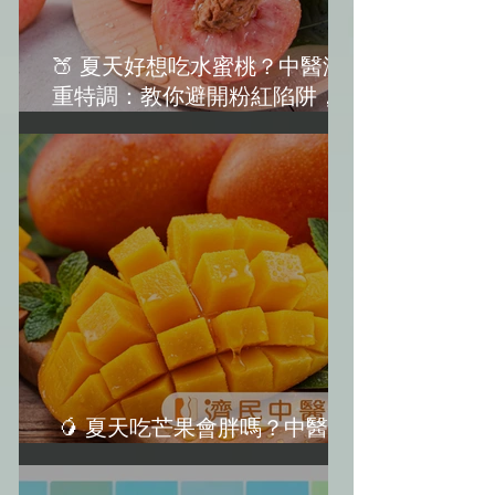
🍑 夏天好想吃水蜜桃？中醫減
重特調：教你避開粉紅陷阱，越
吃越美麗！(水蜜桃減肥)
🥭 夏天吃芒果會胖嗎？中醫教
你「3大不發胖秘訣」