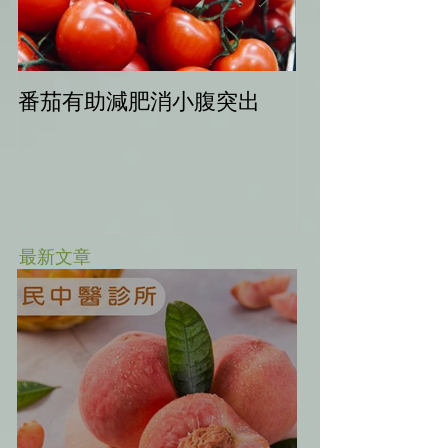
番茄有助減肥消小腹突出
中秋健康烤肉
最新文章