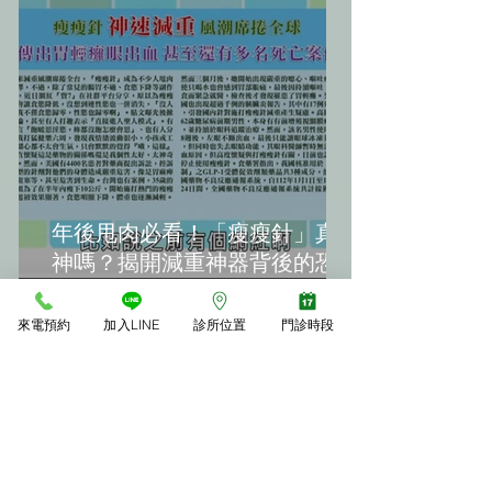
年後甩肉必看！「瘦瘦針」真的
神嗎？揭開減重神器背後的恐怖
副作用(轉載《震震有詞》)
來電預約
加入LINE
診所位置
門診時段