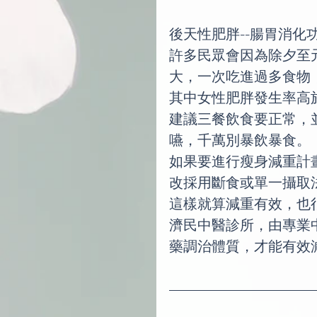
後天性肥胖--腸胃消
許多民眾會因為除夕至
大，一次吃進過多食物
其中女性肥胖發生率高
建議三餐飲食要正常，
嚥，千萬別暴飲暴食。
如果要進行瘦身減重計
改採用斷食或單一攝取
這樣就算減重有效，也
濟民中醫診所，由專業
藥調治體質，才能有效