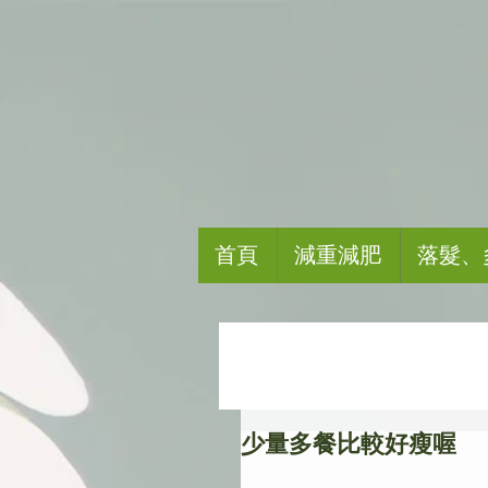
首頁
減重減肥
落髮、
少量多餐比較好瘦喔