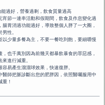
化功能過好，營養過剩，飲食質量過高
元宵節一連串活動和假期間，飲食及作息變化過
，腸胃消過功能過好，導致整個人胖了一大圈，
於男性。
並以少量多餐為主，不要一餐吃到飽，要細嚼慢
畫，也千萬別因為前幾天都暴飲暴食的罪惡感，
法來進行減重。
很容易產生溜溜球效果，快速復胖。
中醫師把脈診斷出您的肥胖因，依照醫囑服用中
減重！