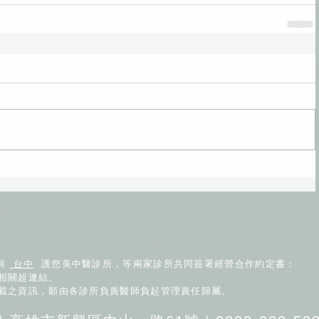
與
台中
護您美中醫診所，等兩家診所共同簽署經營合作約定書：
相關超連結。
登載之資訊，願由各診所負責醫師負起管理責任歸屬。