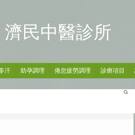
​濟民中醫診所
多汗
助孕調理
倦怠疲勞調理
診療項目