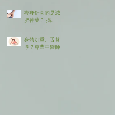
神嗎？揭開減重
神器背後的恐怖
瘦瘦針真的是減
副作用(轉載《震
肥神藥？ 揭
震有詞》)
開 GLP-1 糖衣下
的健康危機與副
身體沉重、舌苔
作用
厚？專業中醫師
揭秘「體內濕
氣」真相：必吃
五大排濕聖品