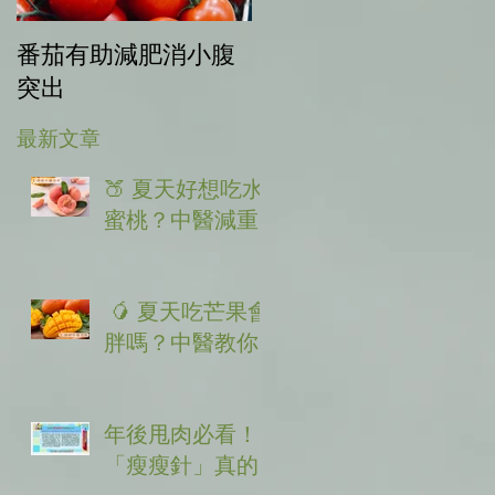
番茄有助減肥消小腹
中秋健康烤肉，輕鬆
突出
享瘦！
最新文章
🍑 夏天好想吃水
蜜桃？中醫減重
特調：教你避開
粉紅陷阱，越吃
🥭 夏天吃芒果會
越美麗！(水蜜桃
胖嗎？中醫教你
減肥)
「3大不發胖秘
訣」
年後甩肉必看！
「瘦瘦針」真的