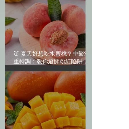
🍑 夏天好想吃水蜜桃？中醫減
重特調：教你避開粉紅陷阱，越
吃越美麗！(水蜜桃減肥)