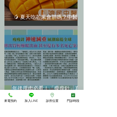
🥭 夏天吃芒果會胖嗎？中醫教
你「3大不發胖秘訣」
年後甩肉必看！「瘦瘦針」真的
神嗎？揭開減重神器背後的恐怖
來電預約
加入LINE
診所位置
門診時段
副作用(轉載《震震有詞》)