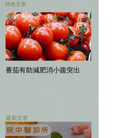
​特色文章
番茄有助減肥消小腹突出
中秋健康烤肉
最新文章