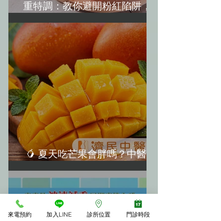
重特調：教你避開粉紅陷阱，越
吃越美麗！(水蜜桃減肥)
🥭 夏天吃芒果會胖嗎？中醫教
你「3大不發胖秘訣」
來電預約
加入LINE
診所位置
門診時段