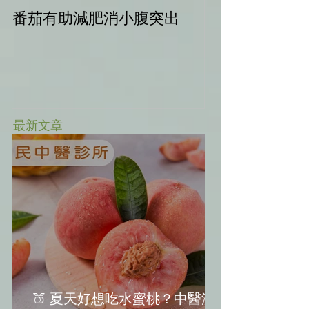
番茄有助減肥消小腹突出
中秋健康烤肉
最新文章
🍑 夏天好想吃水蜜桃？中醫減