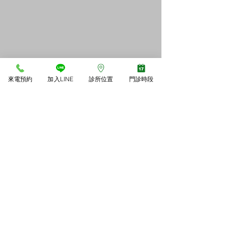
來電預約
加入LINE
診所位置
門診時段