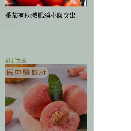
番茄有助減肥消小腹突出
中秋健康烤肉
最新文章