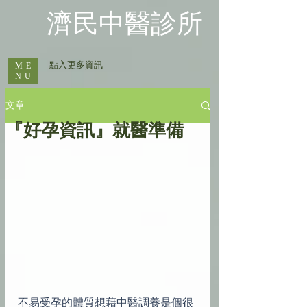
​濟民中醫診所
​ 點入更多資訊
ME
NU
文章
『好孕資訊』就醫準備
不易受孕的體質想藉中醫調養是個很