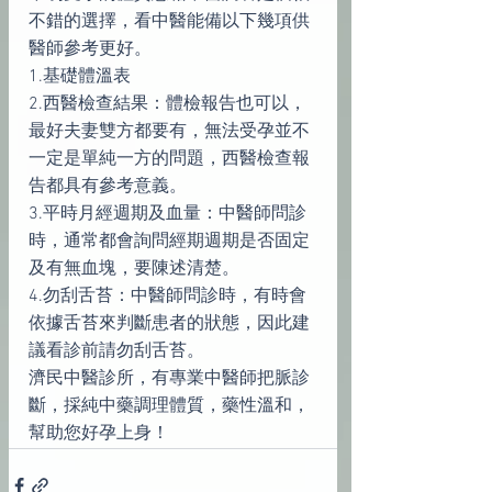
不錯的選擇，看中醫能備以下幾項供
醫師參考更好。
1.基礎體溫表
2.西醫檢查結果：體檢報告也可以，
最好夫妻雙方都要有，無法受孕並不
一定是單純一方的問題，西醫檢查報
告都具有參考意義。
3.平時月經週期及血量：中醫師問診
時，通常都會詢問經期週期是否固定
及有無血塊，要陳述清楚。
4.勿刮舌苔：中醫師問診時，有時會
依據舌苔來判斷患者的狀態，因此建
議看診前請勿刮舌苔。
濟民中醫診所，有專業中醫師把脈診
斷，採純中藥調理體質，藥性溫和，
幫助您好孕上身！