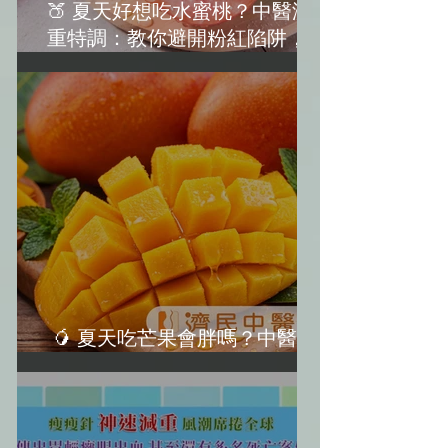
🍑 夏天好想吃水蜜桃？中醫減
重特調：教你避開粉紅陷阱，越
吃越美麗！(水蜜桃減肥)
🥭 夏天吃芒果會胖嗎？中醫教
你「3大不發胖秘訣」