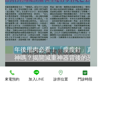
年後甩肉必看！「瘦瘦針」真的
神嗎？揭開減重神器背後的恐怖
副作用(轉載《震震有詞》)
來電預約
加入LINE
診所位置
門診時段