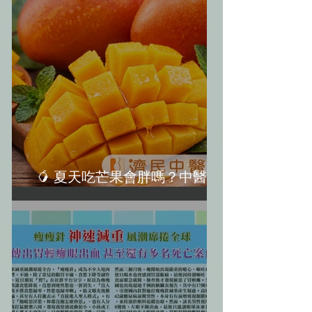
🥭 夏天吃芒果會胖嗎？中醫教
你「3大不發胖秘訣」