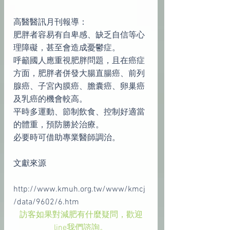
高醫醫訊月刊報導：
肥胖者容易有自卑感、缺乏自信等心
理障礙，甚至會造成憂鬱症。
呼籲國人應重視肥胖問題，且在癌症
方面，肥胖者併發大腸直腸癌、前列
腺癌、子宮內膜癌、膽囊癌、卵巢癌
及乳癌的機會較高。
平時多運動、節制飲食、控制好適當
的體重，預防勝於治療。
必要時可借助專業醫師調治。
文獻來源
http://www.kmuh.org.tw/www/kmcj
/data/9602/6.htm
訪客如果對減肥有什麼疑問，歡迎
line我們諮詢。