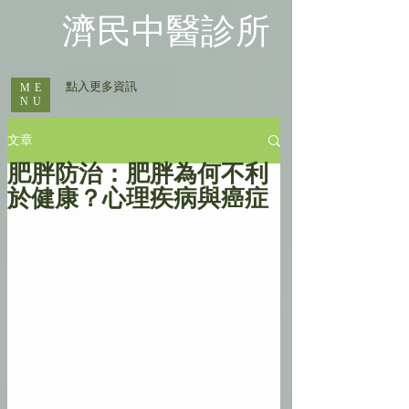
​濟民中醫診所
​ 點入更多資訊
ME
NU
文章
肥胖防治：肥胖為何不利
於健康？心理疾病與癌症