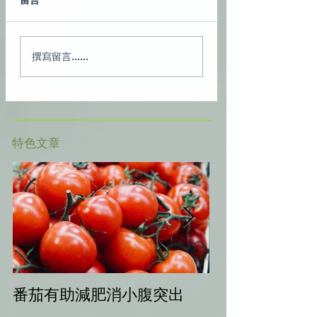
留言
撰寫留言......
​特色文章
番茄有助減肥消小腹突出
中秋健康烤肉