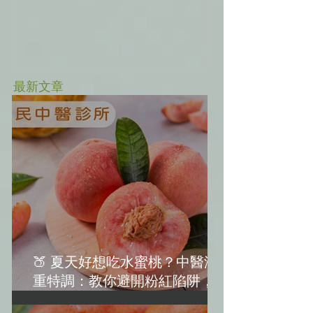
最新文章
🍑 夏天好想吃水蜜桃？中醫減
重特調：教你避開粉紅陷阱，越
吃越美麗！(水蜜桃減肥)