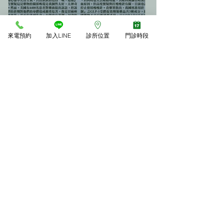
來電預約
加入LINE
診所位置
門診時段
年後甩肉必看！「瘦瘦針」真的
神嗎？揭開減重神器背後的恐怖
副作用(轉載《震震有詞》)
瘦瘦針真的是減肥神藥？ 揭
開 GLP-1 糖衣下的健康危機與
副作用