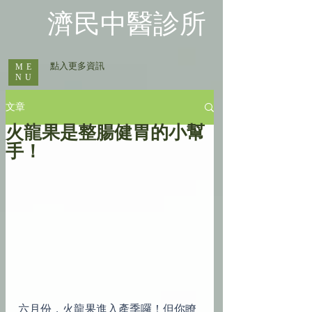
​濟民中醫診所
​ 點入更多資訊
ME
NU
文章
火龍果是整腸健胃的小幫
手！
六月份，火龍果進入產季囉！但你瞭