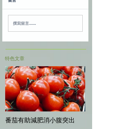
留言
撰寫留言......
​特色文章
番茄有助減肥消小腹突出
中秋健康烤肉