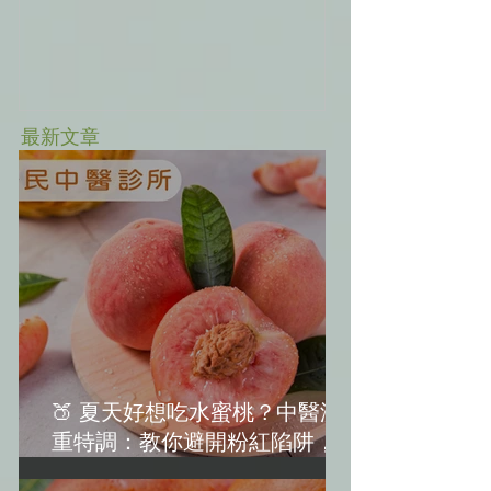
最新文章
🍑 夏天好想吃水蜜桃？中醫減
重特調：教你避開粉紅陷阱，越
吃越美麗！(水蜜桃減肥)