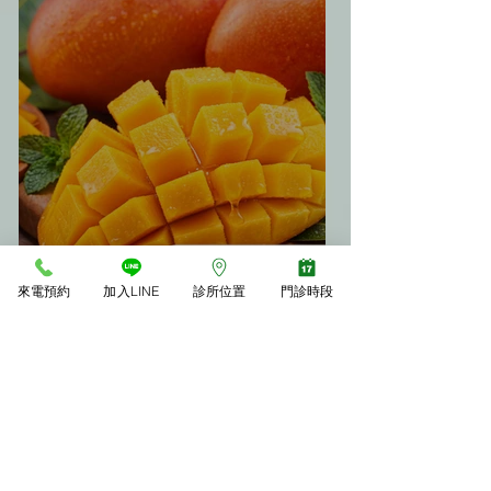
🥭 夏天吃芒果會胖嗎？中醫教
來電預約
加入LINE
診所位置
門診時段
你「3大不發胖秘訣」