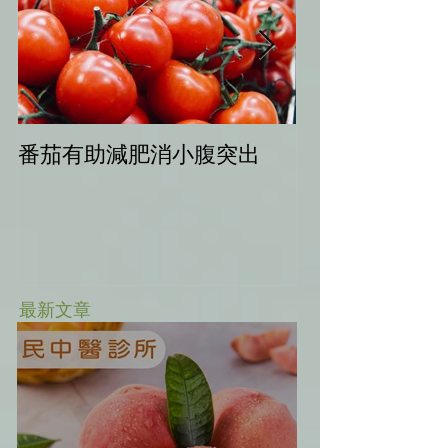
番茄有助減肥消小腹突出
中秋健康烤肉
最新文章