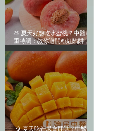
🍑 夏天好想吃水蜜桃？中醫減
重特調：教你避開粉紅陷阱，越
吃越美麗！(水蜜桃減肥)
🥭 夏天吃芒果會胖嗎？中醫教