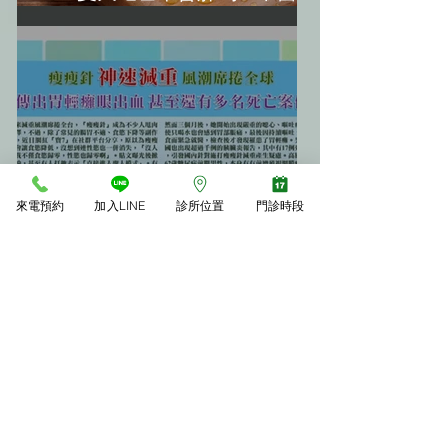
你「3大不發胖秘訣」
來電預約
加入LINE
診所位置
門診時段
年後甩肉必看！「瘦瘦針」真的
神嗎？揭開減重神器背後的恐怖
副作用(轉載《震震有詞》)