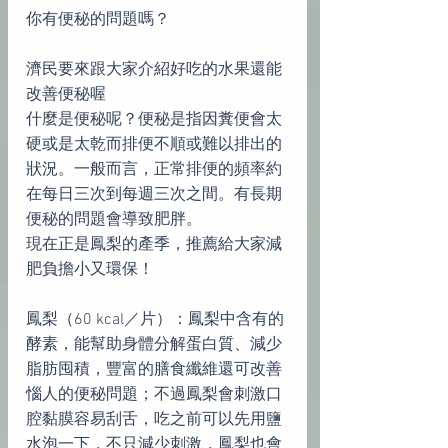
你有便秘的問題嗎？
濟民要來跟大家介紹好吃的水果還能
改善便秘喔
什麼是便秘呢？便秘是指因糞便會太
硬或是太乾而排便不順或難以排出的
狀況。一般而言，正常排便的頻率約
在每日三次到每週三次之間。有長期
便秘的問題會導致肥胖。
現在正是鳳梨的產季，推薦給大家減
肥負擔小又環保！
鳳梨（60 kcal／片）：鳳梨中含有的
酵素，能幫助身體分解蛋白質、減少
脂肪囤積，豐富的膳食纖維還可改善
惱人的便秘問題；不過鳳梨會刺激口
腔黏膜容易刮舌，吃之前可以先用鹽
水泡一下，不只減少刺激，鳳梨也會