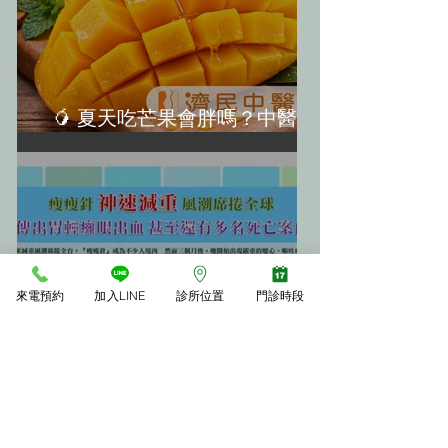
🥭 夏天吃芒果會胖嗎？中醫教
你「3大不發胖秘訣」
來電預約
加入LINE
診所位置
門診時段
年後甩肉必看！「瘦瘦針」真的
神嗎？揭開減重神器背後的恐怖
副作用(轉載《震震有詞》)