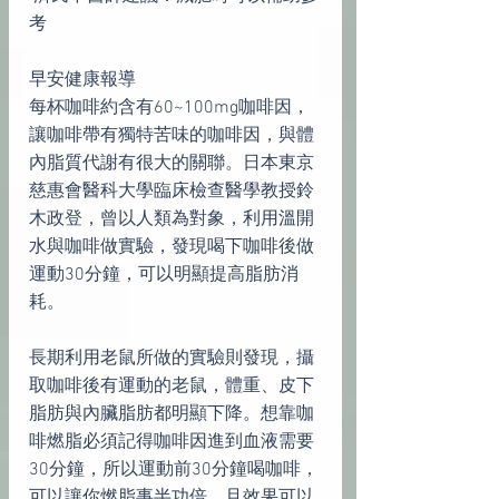
考
早安健康報導
每杯咖啡約含有60~100mg咖啡因，
讓咖啡帶有獨特苦味的咖啡因，與體
內脂質代謝有很大的關聯。日本東京
慈惠會醫科大學臨床檢查醫學教授鈴
木政登，曾以人類為對象，利用溫開
水與咖啡做實驗，發現喝下咖啡後做
運動30分鐘，可以明顯提高脂肪消
耗。
長期利用老鼠所做的實驗則發現，攝
取咖啡後有運動的老鼠，體重、皮下
脂肪與內臟脂肪都明顯下降。想靠咖
啡燃脂必須記得咖啡因進到血液需要
30分鐘，所以運動前30分鐘喝咖啡，
可以讓你燃脂事半功倍，且效果可以