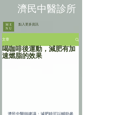
​濟民中醫診所
​ 點入更多資訊
ME
NU
文章
喝咖啡後運動，減肥有加
速燃脂的效果
 濟民中醫師建議：減肥時可以輔助參