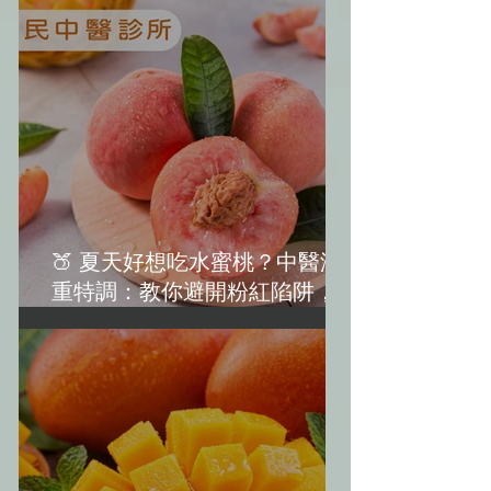
🍑 夏天好想吃水蜜桃？中醫減
重特調：教你避開粉紅陷阱，越
吃越美麗！(水蜜桃減肥)