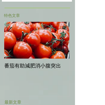
​特色文章
番茄有助減肥消小腹突出
中秋健康烤肉
最新文章