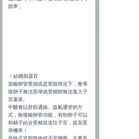
頻率"。
 1.結構與器官
當輸卵管受損或是受阻情況下，會導
致卵子無法受孕或受精卵無法進入子
宮著床。
中醫會以舒筋通絡、益氣通管的方
式，恢復輸卵管功能，有助卵子可以
和精子結合受精並送往子宮，提高受
孕機率！
良性子宮腔瘜肉或子宮腫瘤，主要是