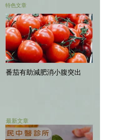
​特色文章
番茄有助減肥消小腹突出
中秋健康烤肉
最新文章