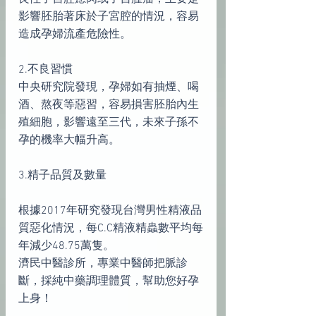
影響胚胎著床於子宮腔的情況，容易
造成孕婦流產危險性。
2.不良習慣
中央研究院發現，孕婦如有抽煙、喝
酒、熬夜等惡習，容易損害胚胎內生
殖細胞，影響遠至三代，未來子孫不
孕的機率大幅升高。
3.精子品質及數量
根據2017年研究發現台灣男性精液品
質惡化情況，每C.C精液精蟲數平均每
年減少48.75萬隻。
濟民中醫診所，專業中醫師把脈診
斷，採純中藥調理體質，幫助您好孕
上身！