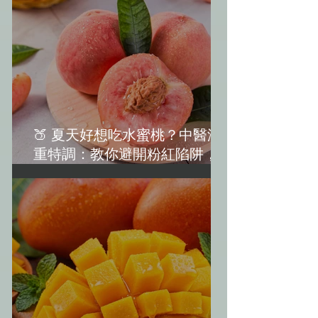
🍑 夏天好想吃水蜜桃？中醫減
重特調：教你避開粉紅陷阱，越
吃越美麗！(水蜜桃減肥)