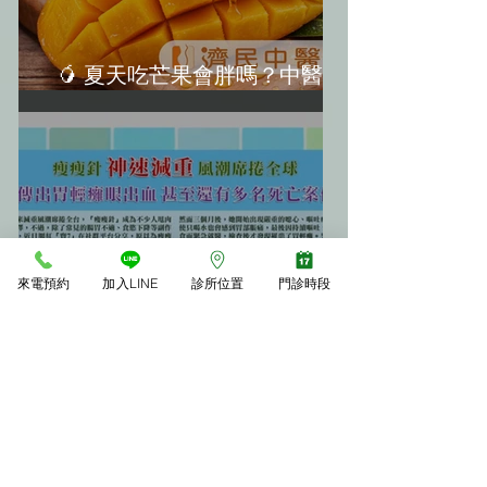
🥭 夏天吃芒果會胖嗎？中醫教
你「3大不發胖秘訣」
來電預約
加入LINE
診所位置
門診時段
年後甩肉必看！「瘦瘦針」真的
神嗎？揭開減重神器背後的恐怖
副作用(轉載《震震有詞》)